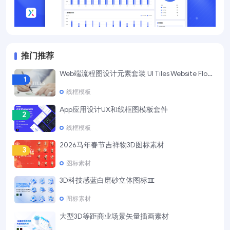
推门推荐
Web端流程图设计元素套装 UI Tiles Website Flowcharts
1
线框模板
App应用设计UX和线框图模板套件
2
线框模板
2026马年春节吉祥物3D图标素材
3
图标素材
3D科技感蓝白磨砂立体图标Ⅲ
4
图标素材
大型3D等距商业场景矢量插画素材
5