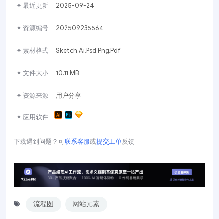
✦ 最近更新
2025-09-24
✦ 资源编号
202509235564
✦ 素材格式
Sketch,Ai,Psd,Png,Pdf
✦ 文件大小
10.11 MB
✦ 资源来源
用户分享
✦ 应用软件
下载遇到问题？可
联系客服
或
提交工单
反馈
流程图
网站元素