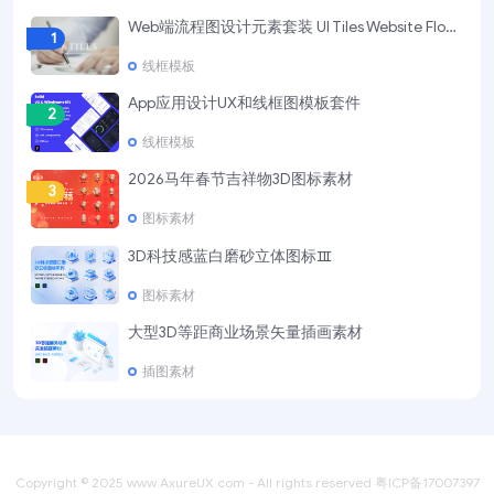
Web端流程图设计元素套装 UI Tiles Website Flowcharts
1
线框模板
App应用设计UX和线框图模板套件
2
线框模板
2026马年春节吉祥物3D图标素材
3
图标素材
3D科技感蓝白磨砂立体图标Ⅲ
4
图标素材
大型3D等距商业场景矢量插画素材
5
插图素材
Copyright © 2025
www.AxureUX.com
- All rights reserved
粤ICP备17007397