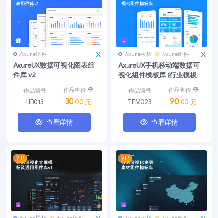
Axure组件
Axure模板
Axure组件
AxureUX数据可视化图表组
AxureUX手机移动端数据可
件库 v2
视化组件模板库 (行业模板
\图表组件\设计组件)
作品售价
作品售价
作品编号
作品编号
30
90
LIB013
TEM023
.00 元
.00 元
查看详情
查看详情
VIP
VIP
Axure模板
Axure组件
Axure模板
Axure组件