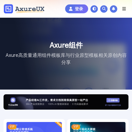
登录
Axure组件
Axure高质量通用组件模板库与行业原型模板相关原创内容
分享
VIP
VIP