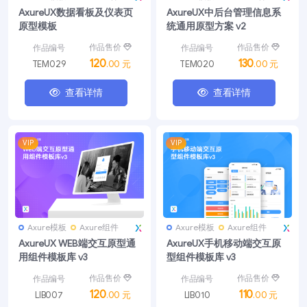
AxureUX数据看板及仪表页
AxureUX中后台管理信息系
原型模板
统通用原型方案 v2
作品售价
作品售价
作品编号
作品编号
120
130
TEM029
TEM020
.00 元
.00 元
查看详情
查看详情
VIP
VIP
Axure模板
Axure组件
Axure模板
Axure组件
AxureUX WEB端交互原型通
AxureUX手机移动端交互原
用组件模板库 v3
型组件模板库 v3
作品售价
作品售价
作品编号
作品编号
120
110
LIB007
LIB010
.00 元
.00 元