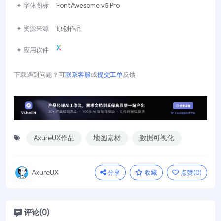
✦ 字体图标
FontAwesome v5 Pro
✦ 资源来源
原创作品
✦ 应用软件
下载遇到问题？可
联系客服
或
提交工单
反馈
AxureUX作品
地图素材
数据可视化
分享
收藏
点赞(
0
)
AxureUX
评论(0)