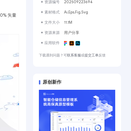
✦ 资源编号
202509223694
✦ 素材格式
Ai,Eps,Fig,Svg
0% 矢量
✦ 文件大小
11.1M
✦ 资源来源
用户分享
✦ 应用软件
下载遇到问题？可
联系客服
或
提交工单
反馈
原创新作