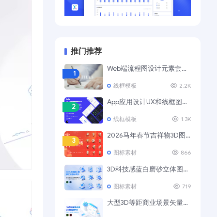
推门推荐
Web端流程图设计元素套装 UI Tiles Website Flowcharts
1
线框模板
2.2K
App应用设计UX和线框图模板套件
2
线框模板
1.3K
2026马年春节吉祥物3D图标素材
3
图标素材
866
3D科技感蓝白磨砂立体图标Ⅲ
4
图标素材
719
大型3D等距商业场景矢量插画素材
5