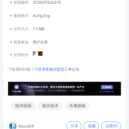
✦ 资源编号
202509226273
✦ 素材格式
Ai,Fig,Svg
✦ 文件大小
7.7 MB
✦ 资源来源
用户分享
✦ 应用软件
下载遇到问题？可
联系客服
或
提交工单
反馈
技术插画
新兴技术
矢量插画
分享
收藏
点赞(
0
)
AxureUX