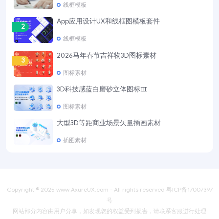
线框模板
App应用设计UX和线框图模板套件
2
线框模板
2026马年春节吉祥物3D图标素材
3
图标素材
3D科技感蓝白磨砂立体图标Ⅲ
4
图标素材
大型3D等距商业场景矢量插画素材
5
插图素材
Copyright © 2025
www.AxureUX.com
- All rights reserved
粤ICP备17007397
号
网站部分内容由用户分享，如发现您的权益受到损害，请联系客服进行处理