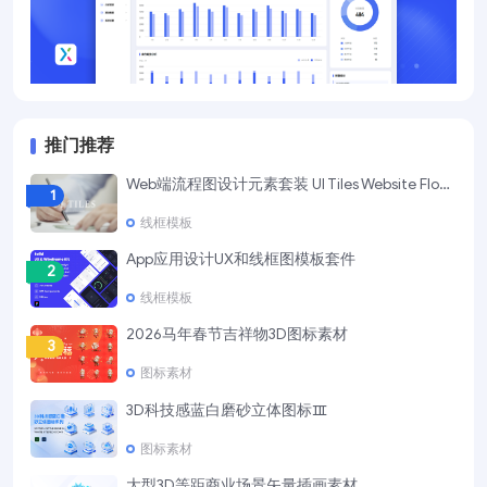
推门推荐
Web端流程图设计元素套装 UI Tiles Website Flowcharts
1
线框模板
App应用设计UX和线框图模板套件
2
线框模板
2026马年春节吉祥物3D图标素材
3
图标素材
3D科技感蓝白磨砂立体图标Ⅲ
4
图标素材
大型3D等距商业场景矢量插画素材