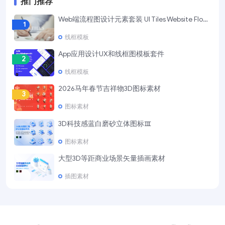
推门推荐
Web端流程图设计元素套装 UI Tiles Website Flowcharts
1
线框模板
App应用设计UX和线框图模板套件
2
线框模板
2026马年春节吉祥物3D图标素材
3
图标素材
3D科技感蓝白磨砂立体图标Ⅲ
4
图标素材
大型3D等距商业场景矢量插画素材
5
插图素材