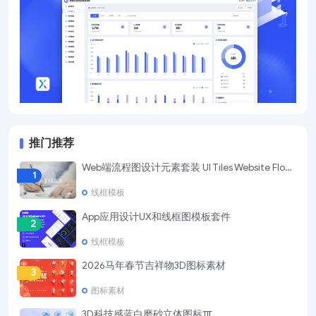
推门推荐
Web端流程图设计元素套装 UI Tiles Website Flowcharts
1
线框模板
App应用设计UX和线框图模板套件
2
线框模板
2026马年春节吉祥物3D图标素材
3
图标素材
3D科技感蓝白磨砂立体图标Ⅲ