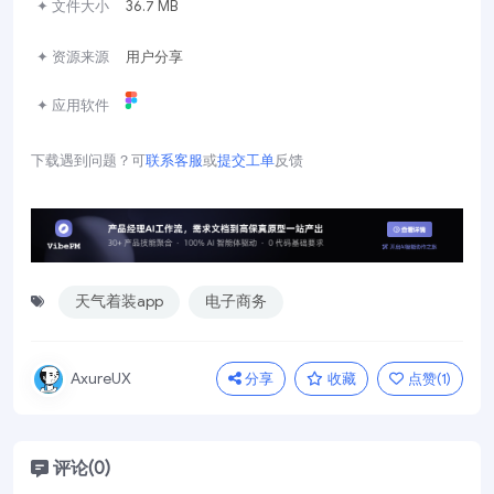
✦ 文件大小
36.7 MB
✦ 资源来源
用户分享
✦ 应用软件
下载遇到问题？可
联系客服
或
提交工单
反馈
天气着装app
电子商务
分享
收藏
点赞(
1
)
AxureUX
评论(0)