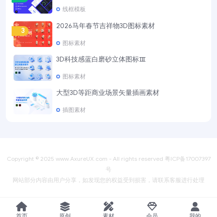
线框模板
2026马年春节吉祥物3D图标素材
3
图标素材
3D科技感蓝白磨砂立体图标Ⅲ
4
图标素材
大型3D等距商业场景矢量插画素材
5
插图素材
Copyright © 2025
www.AxureUX.com
- All rights reserved
粤ICP备17007397
号
网站部分内容由用户分享，如发现您的权益受到损害，请联系客服进行处理
首页
原创
素材
会员
我的