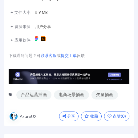
✦ 文件大小
5.9 MB
✦ 资源来源
用户分享
✦ 应用软件
下载遇到问题？可
联系客服
或
提交工单
反馈
产品运营插画
电商场景插画
矢量插画
分享
收藏
点赞(
0
)
AxureUX