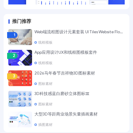
推门推荐
Web端流程图设计元素套装 UI Tiles Website Flowcharts
1
线框模板
App应用设计UX和线框图模板套件
2
线框模板
2026马年春节吉祥物3D图标素材
3
图标素材
3D科技感蓝白磨砂立体图标Ⅲ
4
图标素材
大型3D等距商业场景矢量插画素材
5
插图素材