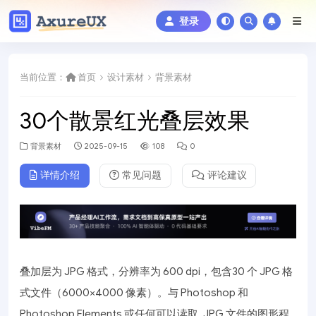
登录
当前位置：
首页
设计素材
背景素材
30个散景红光叠层效果
背景素材
2025-09-15
108
0
详情介绍
常见问题
评论建议
叠加层为 JPG 格式，分辨率为 600 dpi，包含30 个 JPG 格
式文件（6000×4000 像素）。与 Photoshop 和
Photoshop Elements 或任何可以读取 .JPG 文件的图形程