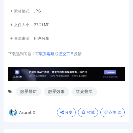
✦ 素材格式
JPG
✦ 文件大小
77.21 MB
✦ 资源来源
用户分享
下载遇到问题？可
联系客服
或
提交工单
反馈
散景叠层
散景效果
红光叠层
分享
收藏
点赞(
0
)
AxureUX