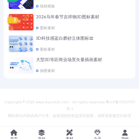
线框模板
2026马年春节吉祥物3D图标素材
3
图标素材
3D科技感蓝白磨砂立体图标Ⅲ
4
图标素材
大型3D等距商业场景矢量插画素材
5
插图素材
Copyright © 2025
www.AxureUX.com
- All rights reserved
粤ICP备17007397
号-1
网站部分内容由用户分享，如发现您的权益受到损害，请联系客服进行处理
首页
原创
素材
会员
我的