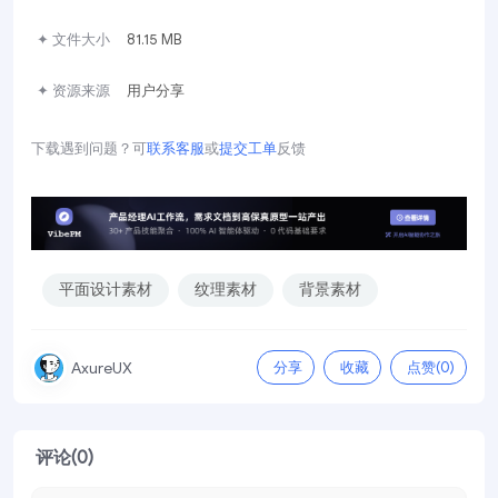
✦ 文件大小
81.15 MB
✦ 资源来源
用户分享
下载遇到问题？可
联系客服
或
提交工单
反馈
平面设计素材
纹理素材
背景素材
分享
收藏
点赞(
0
)
AxureUX
评论(0)