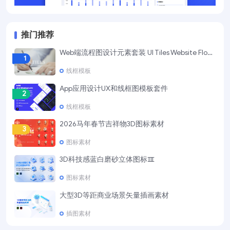
推门推荐
Web端流程图设计元素套装 UI Tiles Website Flowcharts
1
线框模板
App应用设计UX和线框图模板套件
2
线框模板
2026马年春节吉祥物3D图标素材
3
图标素材
3D科技感蓝白磨砂立体图标Ⅲ
4
图标素材
大型3D等距商业场景矢量插画素材
5
插图素材