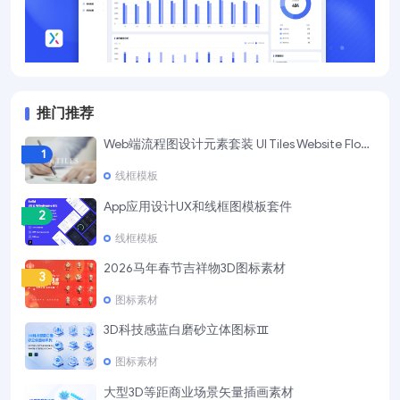
推门推荐
Web端流程图设计元素套装 UI Tiles Website Flowcharts
1
线框模板
App应用设计UX和线框图模板套件
2
线框模板
2026马年春节吉祥物3D图标素材
3
图标素材
3D科技感蓝白磨砂立体图标Ⅲ
4
图标素材
大型3D等距商业场景矢量插画素材