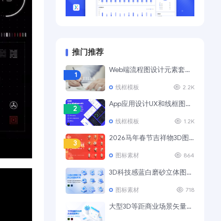
推门推荐
Web端流程图设计元素套装 UI Tiles Website Flowcharts
1
线框模板
2.2K
App应用设计UX和线框图模板套件
2
线框模板
1.2K
2026马年春节吉祥物3D图标素材
3
图标素材
864
3D科技感蓝白磨砂立体图标Ⅲ
4
图标素材
718
大型3D等距商业场景矢量插画素材
5