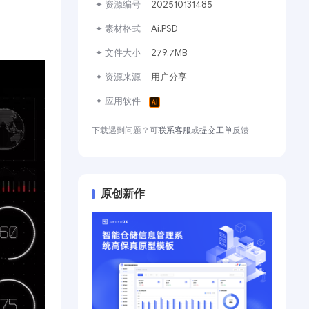
✦ 资源编号
202510131485
✦ 素材格式
Ai,PSD
✦ 文件大小
279.7MB
✦ 资源来源
用户分享
✦ 应用软件
下载遇到问题？可
联系客服
或
提交工单
反馈
原创新作