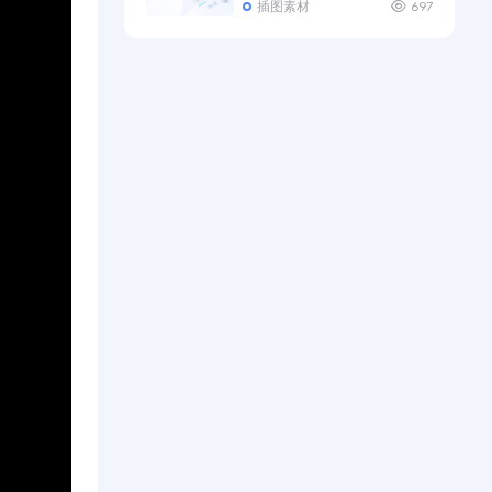
插图素材
697