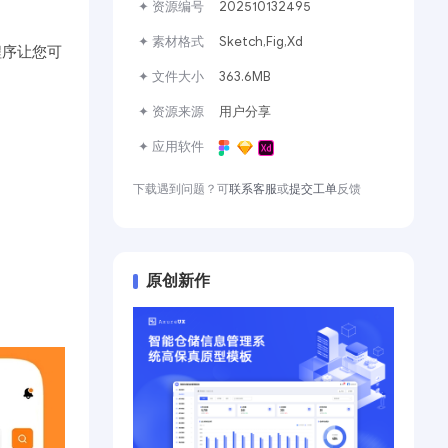
✦ 资源编号
202510132495
✦ 素材格式
Sketch,Fig,Xd
程序让您可
✦ 文件大小
363.6MB
✦ 资源来源
用户分享
✦ 应用软件
下载遇到问题？可
联系客服
或
提交工单
反馈
原创新作