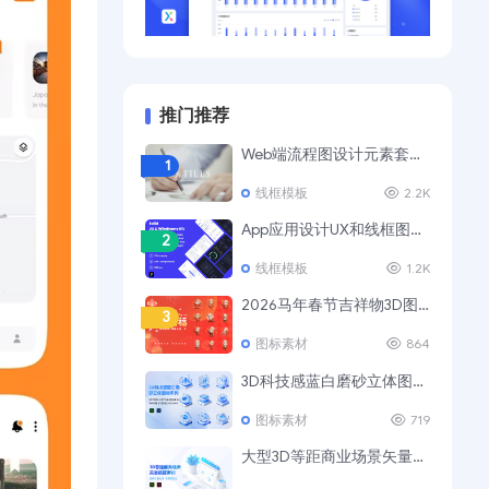
推门推荐
Web端流程图设计元素套装 UI Tiles Website Flowcharts
1
线框模板
2.2K
App应用设计UX和线框图模板套件
2
线框模板
1.2K
2026马年春节吉祥物3D图标素材
3
图标素材
864
3D科技感蓝白磨砂立体图标Ⅲ
4
图标素材
719
大型3D等距商业场景矢量插画素材
5