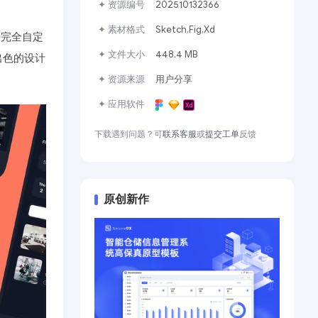
✦ 资源编号
202510132366
✦ 素材格式
Sketch,Fig,Xd
好完全自定
✦ 文件大小
448.4 MB
出色的设计
✦ 资源来源
用户分享
✦ 应用软件
下载遇到问题？可
联系客服
或
提交工单
反馈
原创新作