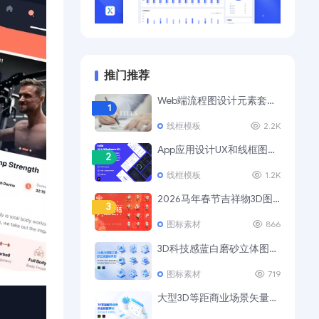
推门推荐
Web端流程图设计元素套装 UI Tiles Website Flowcharts
1
线框模板
2.2K
App应用设计UX和线框图模板套件
2
线框模板
1.2K
2026马年春节吉祥物3D图标素材
3
图标素材
866
3D科技感蓝白磨砂立体图标Ⅲ
4
图标素材
719
大型3D等距商业场景矢量插画素材
5