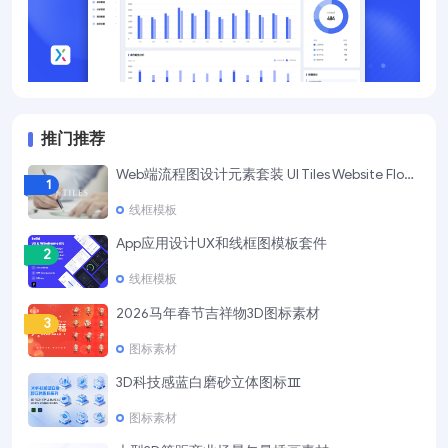
推门推荐
Web端流程图设计元素套装 UI Tiles Website Flowcharts
1
线框模板
App应用设计UX和线框图模板套件
2
线框模板
2026马年春节吉祥物3D图标素材
3
图标素材
3D科技感蓝白磨砂立体图标Ⅲ
4
图标素材