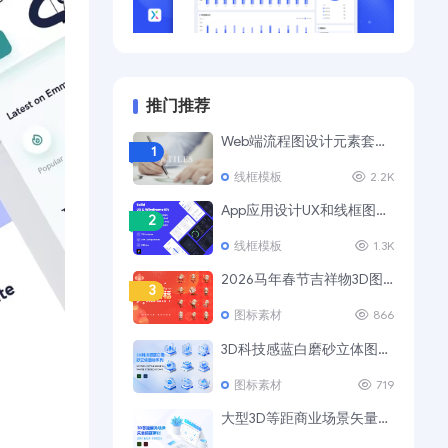
推门推荐
Web端流程图设计元素套装 UI Tiles Website Flowcharts
1
线框模板
2.2K
App应用设计UX和线框图模板套件
2
线框模板
1.3K
2026马年春节吉祥物3D图标素材
3
图标素材
866
3D科技感蓝白磨砂立体图标Ⅲ
4
图标素材
719
大型3D等距商业场景矢量插画素材
5