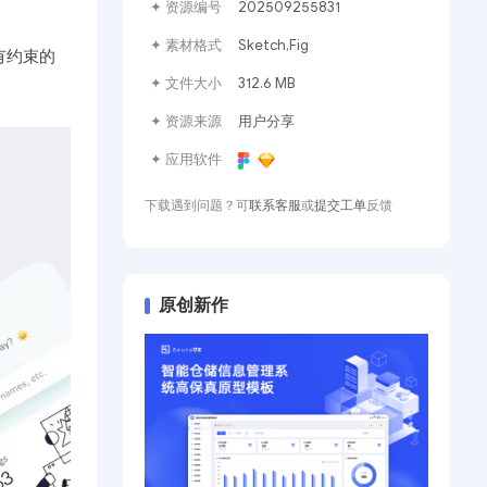
✦ 资源编号
202509255831
✦ 素材格式
Sketch,Fig
有约束的
✦ 文件大小
312.6 MB
✦ 资源来源
用户分享
✦ 应用软件
下载遇到问题？可
联系客服
或
提交工单
反馈
原创新作