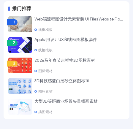
推门推荐
Web端流程图设计元素套装 UI Tiles Website Flowcharts
1
线框模板
App应用设计UX和线框图模板套件
2
线框模板
2026马年春节吉祥物3D图标素材
3
图标素材
3D科技感蓝白磨砂立体图标Ⅲ
4
图标素材
大型3D等距商业场景矢量插画素材
5
插图素材