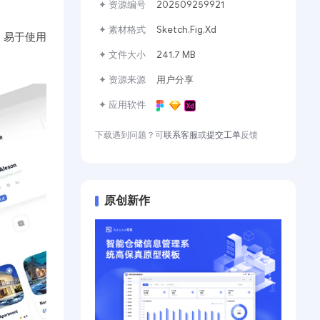
✦ 资源编号
202509259921
✦ 素材格式
Sketch,Fig,Xd
、易于使用
✦ 文件大小
241.7 MB
✦ 资源来源
用户分享
✦ 应用软件
下载遇到问题？可
联系客服
或
提交工单
反馈
原创新作