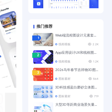
推门推荐
Web端流程图设计元素套装 UI Tiles Website Flowcharts
1
线框模板
2.2K
App应用设计UX和线框图模板套件
2
线框模板
1.2K
2026马年春节吉祥物3D图标素材
3
图标素材
864
3D科技感蓝白磨砂立体图标Ⅲ
4
图标素材
719
大型3D等距商业场景矢量插画素材
5