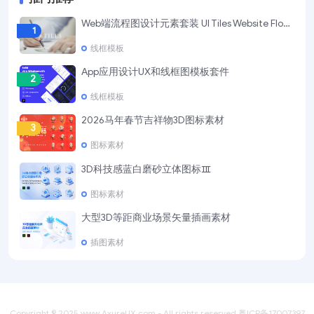
Web端流程图设计元素套装 UI Tiles Website Flowcharts
1
线框模板
App应用设计UX和线框图模板套件
2
线框模板
2026马年春节吉祥物3D图标素材
3
图标素材
3D科技感蓝白磨砂立体图标Ⅲ
4
图标素材
大型3D等距商业场景矢量插画素材
5
插图素材
Copyright © 2025
www.AxureUX.com
- All rights reserved
粤ICP备17007397