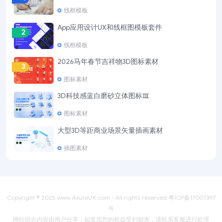
线框模板
App应用设计UX和线框图模板套件
2
线框模板
2026马年春节吉祥物3D图标素材
3
图标素材
3D科技感蓝白磨砂立体图标Ⅲ
4
图标素材
大型3D等距商业场景矢量插画素材
5
插图素材
Copyright © 2025
www.AxureUX.com
- All rights reserved
粤ICP备17007397
号
网站部分内容由用户分享，如发现您的权益受到损害，请联系客服进行处理