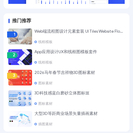
推门推荐
Web端流程图设计元素套装 UI Tiles Website Flowcharts
1
线框模板
App应用设计UX和线框图模板套件
2
线框模板
2026马年春节吉祥物3D图标素材
3
图标素材
3D科技感蓝白磨砂立体图标Ⅲ
4
图标素材
大型3D等距商业场景矢量插画素材
5
插图素材