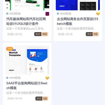
WEB模板
WEB模板
汽车媒体网站和汽车社区网
企业网站商务合作页面设计S
站设计UX&UI设计套件
ketch模板
这是一个高质量的ux/ui工具包，
这是一个多功能的通用草图模
用于销售汽车零件和汽车涂料。
板，该模板是咨询公司，金融公
2025-10-13
2025-10-13
售价
10元
售价
0元
由于这个套件，它被...
司，搜索引擎优化公司，分析...
VIP
WEB模板
SAAS平台架构网站设计Sket
ch模板
这是一个多功能的通用草图模
板，该模板是作为SASS公司，移
2025-10-14
售价
5元
动应用程序，设计师和开...