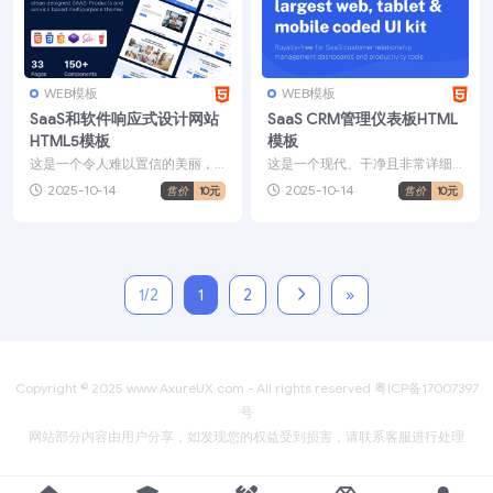
WEB模板
WEB模板
SaaS和软件响应式设计网站
SaaS CRM管理仪表板HTML
HTML5模板
模板
这是一个令人难以置信的美丽，
这是一个现代、干净且非常详细
现代，反应灵敏，多用途，外观
的UI 工具包。我们设计并完全编
2025-10-14
2025-10-14
售价
10元
售价
10元
新颖，移动优先的SaaS...
码了 195 个漂亮...
1/2
1
2
»
Copyright © 2025
www.AxureUX.com
- All rights reserved
粤ICP备17007397
号
网站部分内容由用户分享，如发现您的权益受到损害，请联系客服进行处理