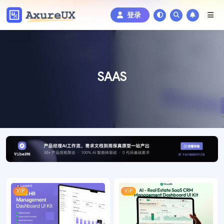
登录
SAAS
VIP
VIP