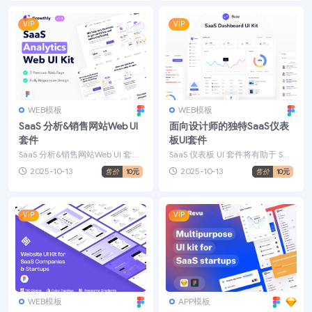
VIP
VIP
WEB模板
WEB模板
SaaS 分析&销售网站Web UI
面向设计师的独特SaaS仪表
套件
板UI套件
SaaS 分析&销售网站Web UI 套件
SaaS 仪表板 UI 套件将有助于 Saa
将帮助您在您想要的客户面前成
S 仪表板项目。有很多复杂的组
2025-10-13
2025-10-13
售价
10元
售价
10元
功...
件。您...
VIP
VIP
WEB模板
APP模板