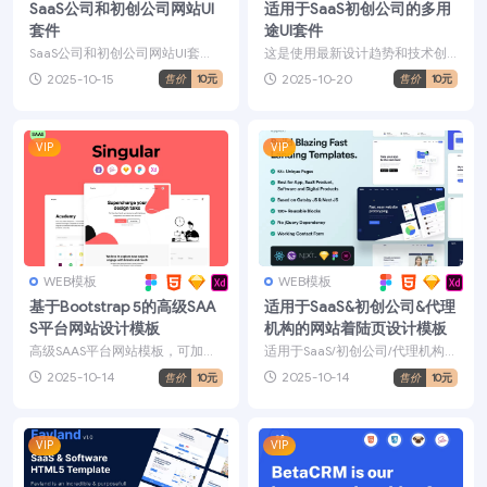
SaaS公司和初创公司网站UI
适用于SaaS初创公司的多用
套件
途UI套件
SaaS公司和初创公司网站UI套
这是使用最新设计趋势和技术创
件，在几秒钟内创建具有超过 110
建的一流 UI 套件。一个非常详细
2025-10-15
2025-10-20
售价
10元
售价
10元
个块和计数的...
的用户界面模板，可...
VIP
VIP
WEB模板
WEB模板
基于Bootstrap 5的高级SAA
适用于SaaS&初创公司&代理
S平台网站设计模板
机构的网站着陆页设计模板
高级SAAS平台网站模板，可加快
适用于SaaS/初创公司/代理机构的
设计和开发速度。完全用 Bootstr
网站着陆页设计模板，使用 Reac
2025-10-14
2025-10-14
售价
10元
售价
10元
ap 5 ...
t、Gat...
VIP
VIP