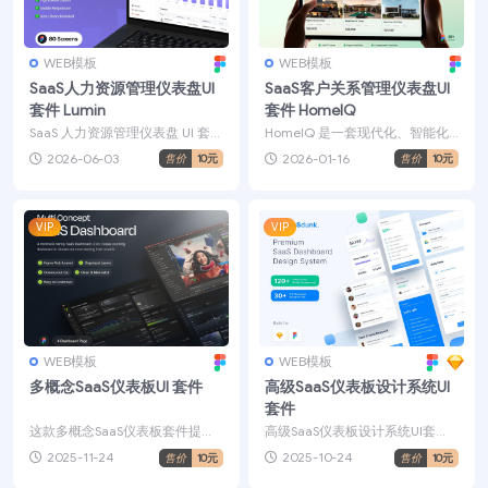
WEB模板
WEB模板
SaaS人力资源管理仪表盘UI
SaaS客户关系管理仪表盘UI
套件 Lumin
套件 HomeIQ
SaaS 人力资源管理仪表盘 UI 套
HomeIQ 是一套现代化、智能化
件，是一组预先设计好的界面组
且具备高扩展性的 SaaS 客户关系
2026-06-03
2026-01-16
售价
10元
售价
10元
件与模板集合，...
管理仪表盘...
VIP
VIP
WEB模板
WEB模板
多概念SaaS仪表板UI 套件
高级SaaS仪表板设计系统UI
套件
这款多概念SaaS仪表板套件提供
高级SaaS仪表板设计系统UI套
了一个现代、简洁、多功能的系
件，在几分钟之内即可建立仪表
2025-11-24
2025-10-24
售价
10元
售价
10元
统，帮助您创建令人惊...
板，其中包括：120...