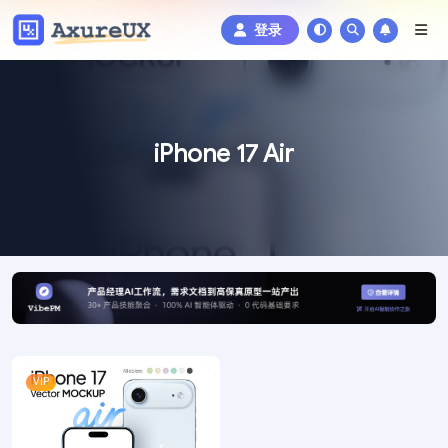
登录
iPhone 17 Air
VIP