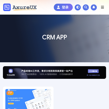
登录
CRM APP
VIP