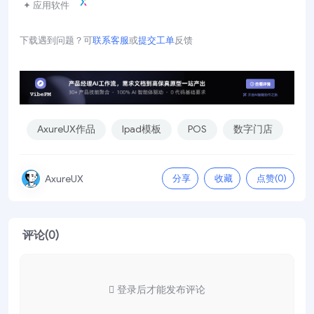
✦ 应用软件
下载遇到问题？可
联系客服
或
提交工单
反馈
AxureUX作品
Ipad模板
POS
数字门店
分享
收藏
点赞(
0
)
AxureUX
评论(0)
登录后才能发布评论