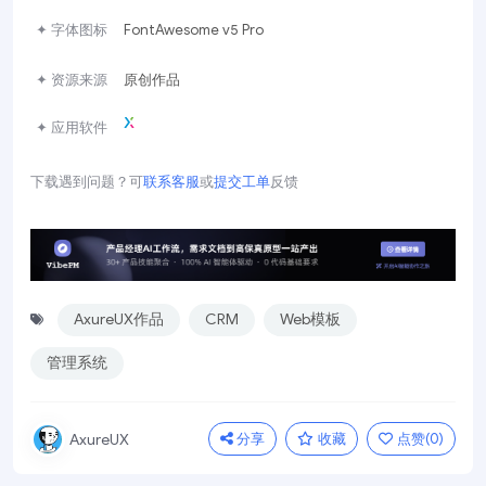
✦ 字体图标
FontAwesome v5 Pro
✦ 资源来源
原创作品
✦ 应用软件
下载遇到问题？可
联系客服
或
提交工单
反馈
AxureUX作品
CRM
Web模板
管理系统
分享
收藏
点赞(
0
)
AxureUX