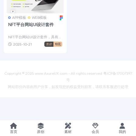
APP模板
WEB模板
NFT平台网站UI设计套件
NFT平台网站UI设计套件，具有干
净、现代和移动响应式设计，包
2025-10-21
售价
10元
含 30+ 高品质...
Copyright © 2025
www.AxureUX.com
- All rights reserved
粤ICP备17007397
号
网站部分内容由用户分享，如发现您的权益受到损害，请联系客服进行处理
首页
原创
素材
会员
我的