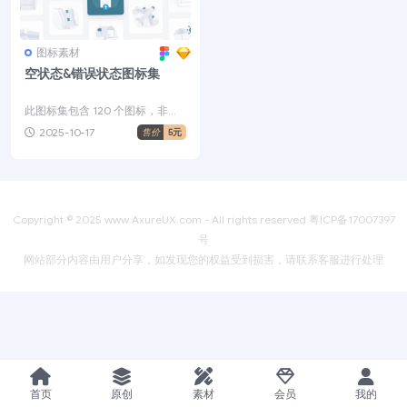
图标素材
空状态&错误状态图标集
此图标集包含 120 个图标，非常
适合您的登录页面、网站或移动
2025-10-17
售价
5元
应用程序。它支持 ...
Copyright © 2025
www.AxureUX.com
- All rights reserved
粤ICP备17007397
号
网站部分内容由用户分享，如发现您的权益受到损害，请联系客服进行处理
首页
原创
素材
会员
我的