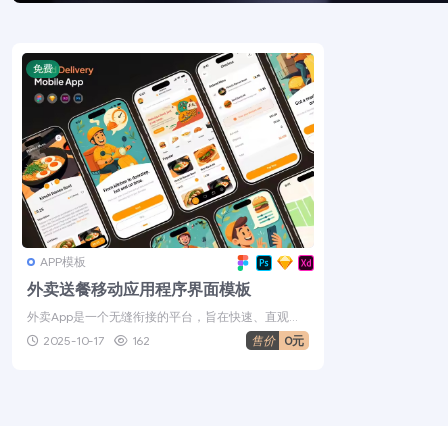
免费
APP模板
外卖送餐移动应用程序界面模板
外卖App是一个无缝衔接的平台，旨在快速、直观、
可靠地将饥肠辘辘的用户与他们喜爱...
2025-10-17
162
售价
0元