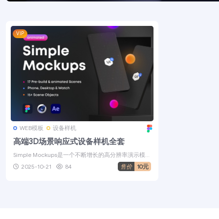
VIP
WEB模板
设备样机
高端3D场景响应式设备样机全套
Simple Mockups是一个不断增长的高分辨率演示模型
库，用于展示移动和网...
2025-10-21
84
售价
10元