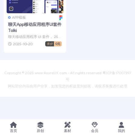
APP模板
聊天App移动应用程序UI套件
Tolki
聊天移动应用程序 UI 套件， 25+
页屏幕设计。易于编辑、自定义
2025-10-20
售价
0元
和调整大小，...
Copyright © 2025
www.AxureUX.com
- All rights reserved
粤ICP备17007397
号
网站部分内容由用户分享，如发现您的权益受到损害，请联系客服进行处理
首页
原创
素材
会员
我的