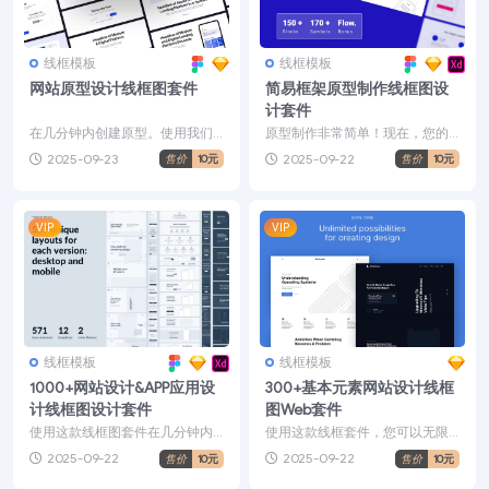
线框模板
线框模板
网站原型设计线框图套件
简易框架原型制作线框图设
计套件
在几分钟内创建原型。使用我们
原型制作非常简单！现在，您的
的通用模块，您将毫无困难地创
原型将得到更快、更轻松的开
2025-09-23
2025-09-22
售价
10元
售价
10元
建原型。真快。与您的同事...
发。已经在所有流行的平台（...
VIP
VIP
线框模板
线框模板
1000+网站设计&APP应用设
300+基本元素网站设计线框
计线框图设计套件
图Web套件
使用这款线框图套件在几分钟内
使用这款线框套件，您可以无限
创建可转换为最终设计的有效原
地创建设计。包括14个主要类别
2025-09-22
2025-09-22
售价
10元
售价
10元
型。这个是一个庞大的套装...
中的120多个布局，2...