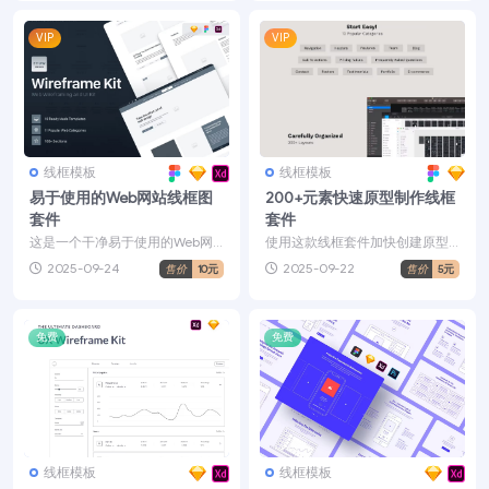
VIP
VIP
线框模板
线框模板
易于使用的Web网站线框图
200+元素快速原型制作线框
套件
套件
这是一个干净易于使用的Web网
使用这款线框套件加快创建原型
站线框图套件，在标准的Bootstr
的速度。它是13个热门类别中200
2025-09-24
2025-09-22
售价
10元
售价
5元
ap系统-12...
多种布局的庞大集合...
免费
免费
线框模板
线框模板