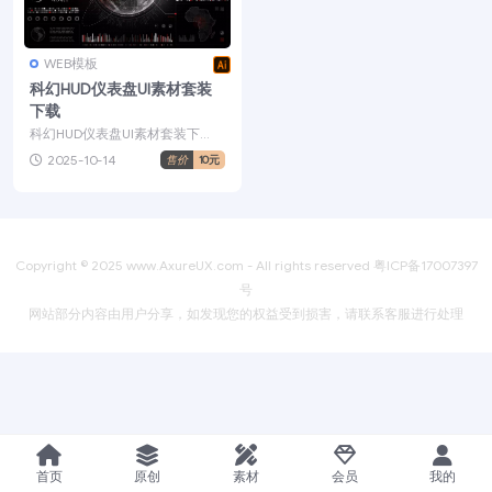
WEB模板
科幻HUD仪表盘UI素材套装
下载
科幻HUD仪表盘UI素材套装下
载，创建逼真的仪表板，数据显
2025-10-14
售价
10元
示和信息图表UI屏幕，...
Copyright © 2025
www.AxureUX.com
- All rights reserved
粤ICP备17007397
号
网站部分内容由用户分享，如发现您的权益受到损害，请联系客服进行处理
首页
原创
素材
会员
我的