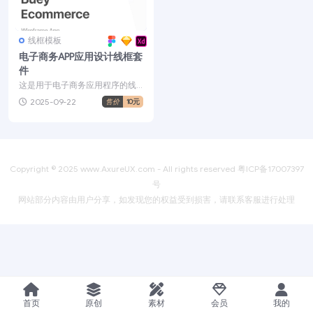
线框模板
电子商务APP应用设计线框套
件
这是用于电子商务应用程序的线
框工具包。您可以轻松地使用“组
2025-09-22
售价
10元
件”、“符号”和“文本...
Copyright © 2025
www.AxureUX.com
- All rights reserved
粤ICP备17007397
号
网站部分内容由用户分享，如发现您的权益受到损害，请联系客服进行处理
首页
原创
素材
会员
我的