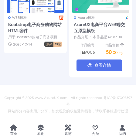
WEB模板
Axure模板
Bootstrap电子商务购物网站
AxureUX电商平台WEB端交
HTML套件
互原型模板
用于Bootstrap的电子商务项目的
作品介绍： 本作品是AxureUX发
电子商务代码UI套件。此套件带
布的第一套WEB端交互原型模
2025-10-14
售价
10元
作品售价
作品编号
有清晰编码的...
板，基于电商平台...
50
TEM006
.00 元
查看详情
Copyright © 2025
www.AxureUX.com
- All rights reserved
粤ICP备17007397
号
网站部分内容由用户分享，如发现您的权益受到损害，请联系客服进行处理
首页
原创
素材
会员
我的