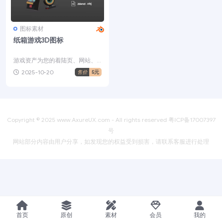
图标素材
纸箱游戏3D图标
游戏资产为您的着陆页、网站、
移动应用程序、演示文稿等创建
2025-10-20
售价
5元
引人入胜的作品。您可以找...
Copyright © 2025
www.AxureUX.com
- All rights reserved
粤ICP备17007397
号
网站部分内容由用户分享，如发现您的权益受到损害，请联系客服进行处理
首页
原创
素材
会员
我的