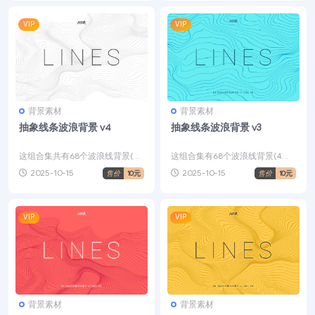
VIP
VIP
背景素材
背景素材
抽象线条波浪背景 v4
抽象线条波浪背景 v3
这组合集共有68个波浪线背景(4
这组合集有68个波浪线背景(4个
个独特的背景和17种颜色变化)。
独特的背景，17种颜色变化)。它
2025-10-15
2025-10-15
售价
10元
售价
10元
它们可以有多种用...
们可以以多种方式...
VIP
VIP
背景素材
背景素材