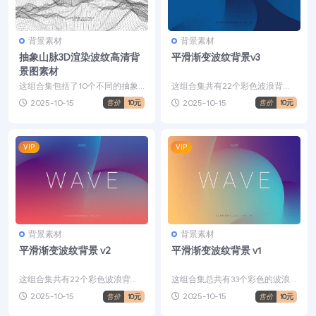
背景素材
背景素材
抽象山脉3D渲染波纹高清背
平滑渐变波纹背景v3
景图素材
这组合集包括了10个不同的抽象
这组合集共有22个彩色波浪背景
山脉3D渲染波纹背景，这些图形
(2个独特的背景和11种颜色变
2025-10-15
2025-10-15
售价
10元
售价
10元
已设置为JPG和透明...
化)。它们可以有多种...
VIP
VIP
背景素材
背景素材
平滑渐变波纹背景 v2
平滑渐变波纹背景 v1
这组合集共有22个彩色波浪背景
这组合集总共有33个彩色的波浪
(2个独特的背景和11种颜色变
背景(3个独特的背景，11种颜色的
2025-10-15
2025-10-15
售价
10元
售价
10元
化)。它们可以有多种...
变化)。它们可以...