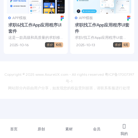
APP模板
APP模板
求职&找工作App应用程序UI
求职找工作App应用程序UI套
套件
件
这是一款高级和高质量的求职移
求职/找工作App应用程序UI套
动应用程序 UI 套件，具有 214 个
件，由 90 个像素完美的屏幕组
2025-10-16
2025-10-13
售价
10元
售价
5元
屏幕，可高度...
成，并且在 Fi...
Copyright © 2025
www.AxureUX.com
- All rights reserved
粤ICP备17007397
号-1
网站部分内容由用户分享，如发现您的权益受到损害，请联系客服进行处理
首页
原创
素材
会员
我的