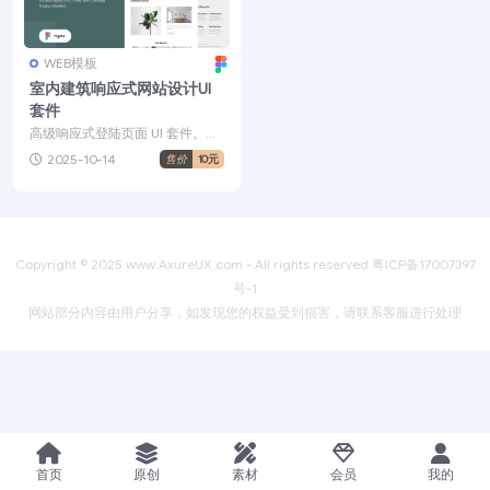
WEB模板
室内建筑响应式网站设计UI
套件
高级响应式登陆页面 UI 套件。适
用于需要的物业或住宅产品网站
2025-10-14
售价
10元
使用。 特点： 有...
Copyright © 2025
www.AxureUX.com
- All rights reserved
粤ICP备17007397
号-1
网站部分内容由用户分享，如发现您的权益受到损害，请联系客服进行处理
首页
原创
素材
会员
我的