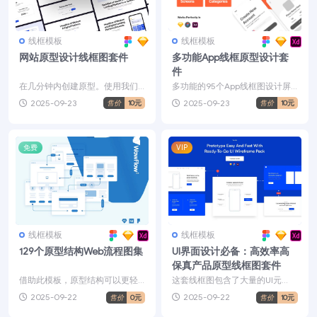
线框模板
线框模板
网站原型设计线框图套件
多功能App线框原型设计套
件
在几分钟内创建原型。使用我们
多功能的95个App线框图设计屏
的通用模块，您将毫无困难地创
幕，原型设计，具有最终组件，
2025-09-23
2025-09-23
售价
10元
售价
10元
建原型。真快。与您的同事...
可在数秒钟内完成原型...
免费
VIP
线框模板
线框模板
129个原型结构Web流程图集
UI界面设计必备：高效率高
保真产品原型线框图套件
借助此模板，原型结构可以更轻
这套线框图包含了大量的UI元
松，更快，更平滑地进行映射-包
素，如菜单，滑动组件，按钮，
2025-09-22
2025-09-22
售价
0元
售价
10元
含129个Web流程图...
输入框等等；高效的工作流...