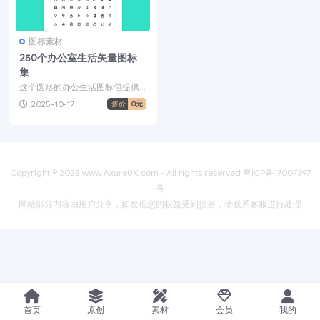
图标素材
250个办公室生活矢量图标
集
这个圆形的办公生活图标包提供
了一组与办公生活相关的很棒的
2025-10-17
售价
0元
图标，您可以将其用于We...
Copyright © 2025
www.AxureUX.com
- All rights reserved
粤ICP备17007397
号
网站部分内容由用户分享，如发现您的权益受到损害，请联系客服进行处理
首页
原创
素材
会员
我的