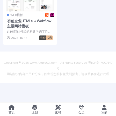
WEB模板
初创企业HTML5 + Webflow
主题网站模板
此H5网站模板的构建考虑了性
能，速度和强大的消息传递。如
2025-10-14
售价
0元
果您需要快速创建专业的启...
Copyright © 2025
www.AxureUX.com
- All rights reserved
粤ICP备17007397
号
网站部分内容由用户分享，如发现您的权益受到损害，请联系客服进行处理
首页
原创
素材
会员
我的