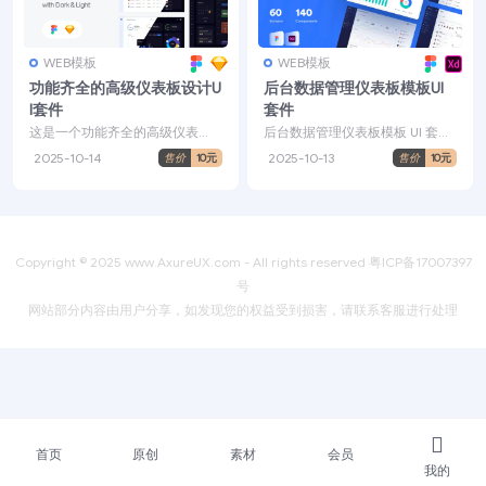
WEB模板
WEB模板
功能齐全的高级仪表板设计U
后台数据管理仪表板模板UI
I套件
套件
这是一个功能齐全的高级仪表
后台数据管理仪表板模板 UI 套件
板，具有许多精心设计的 UI 元
将有助于管理仪表板项目。有很
2025-10-14
2025-10-13
售价
10元
售价
10元
素、组件和页面。我们将...
多复杂的组件。您可...
Copyright © 2025
www.AxureUX.com
- All rights reserved
粤ICP备17007397
号
网站部分内容由用户分享，如发现您的权益受到损害，请联系客服进行处理
首页
原创
素材
会员
我的