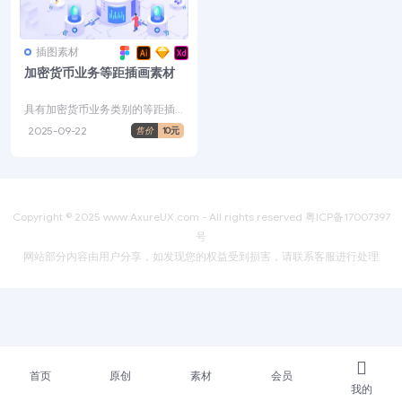
插图素材
加密货币业务等距插画素材
具有加密货币业务类别的等距插
图素材，为ICO、加密货币、比特
2025-09-22
售价
10元
币、以太坊等项目提供...
Copyright © 2025
www.AxureUX.com
- All rights reserved
粤ICP备17007397
号
网站部分内容由用户分享，如发现您的权益受到损害，请联系客服进行处理
首页
原创
素材
会员
我的